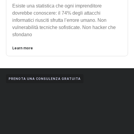
Esiste una statistica che ogni imprenditore
dovrebbe conoscere: il 74% degli attacchi
informatici riusciti sfrutta l’errore umano. Non
vulnerabilità tecniche sofisticate. Non hacker che
sfondano
Learn more
PRENOTA UNA CONSULENZA GRATUITA