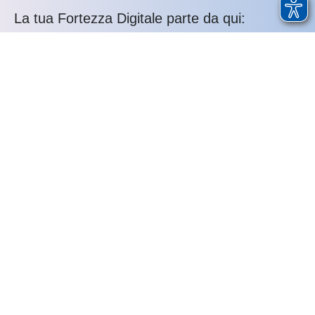
La tua Fortezza Digitale parte da qui:
integriamo sicurezza, infrastruttura e
conformità in un sistema unico e sostenibile.
Riduci i rischi, elimini la complessità e
proteggi il tuo business nel tempo.
Chiamaci qui: 080 214 80 12
I vantaggi per la tua azienda:
Unico interlocutore
Riduzione dei rischi
Maggiore controllo
Ottimizzazione costi